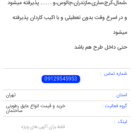
،شمال،کرج،ساری،مازندران،چالوس،و……. پذیرفته میشود
و در اسرع وقت بدون تعطیلی و با اکیب کاردان پذیرفته
میشود
حتی داخل طرح هم باشد
شماره تماس :
09129545953
استان :
تهران
گروه فعالیت :
خرید و قیمت انواع عایق رطوبتی
ساختمان
لینک :
فقط برای آکهی های ویژه