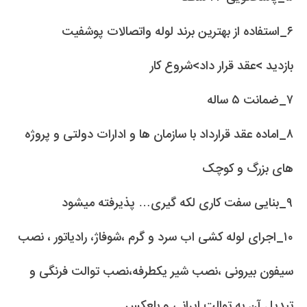
۶_استفاده از بهترین برند لوله واتصالات پوشفیت
بازدید >عقد قرار داد>شروع کار
۷_ضمانت ۵ ساله
۸_اماده عقد قرارداد با سازمان ها و ادارات دولتی و پروژه
های بزرگ و کوچک
۹_بنایی سفت کاری لکه گیری… پذیرفته میشود
۱۰_اجرای لوله کشی اب سرد و گرم ،شوفاژ، رادیاتور ، نصب
سیفون بیرونی ،نصب شیر یکطرفه،نصب توالت فرنگی و
تبدیل آن به توالت ایرانی و بلعکس….