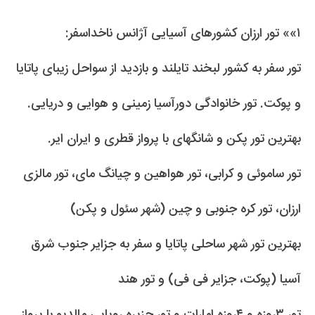
۱»» تور ارزان کشورهای آسیایی آژانس ناخداسفر:
تور سفر به کشور لبخند تایلند و بازدید از سواحل زیبای پاتایا
و پوکت. تور خانوادگی دورآسیا زمینی و هوایی و دریایی.
بهترین تور پکن و شانگهای با پرواز قطری و ایران ایر.
تور ساموئی و کرابی، تور هواهین و چیانگ مای، تور مالزی
ارزان، تور کره جنوبی و چین (شهر سئول و پکن)
بهترین تور شهر ساحلی پاتایا و سفر به جزایر جنوب شرق
آسیا (پوکت، جزایر فی فی) و تور هند
تور ۳روزه و ۴روزه امارات و تور جزیره رویایی مالدیو با پرواز