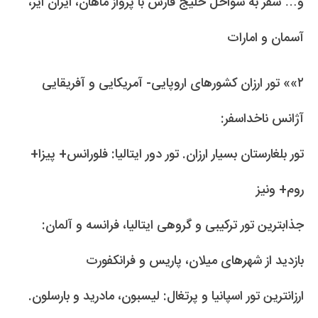
و… سفر به سواحل خلیج فارس با پرواز ماهان، ایران ایر،
آسمان و امارات
۲»» تور ارزان کشورهای اروپایی- آمریکایی و آفریقایی
آژانس ناخداسفر:
تور بلغارستان بسیار ارزان. تور دور ایتالیا: فلورانس+ پیزا+
روم+ ونیز
جذابترین تور ترکیبی و گروهی ایتالیا، فرانسه و آلمان:
بازدید از شهرهای میلان، پاریس و فرانکفورت
ارزانترین تور اسپانیا و پرتغال: لیسبون، مادرید و بارسلون.