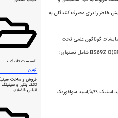
خواب صنعتی
ایش خاطر را برای مصرف کنندگان به
زمایشات گوناگون علمی تحت
تاسیسات فاضلاب
تهران
فروش و ساخت سپتی
تانک بتنی و سپتینگ 
اتیلنی فاضلاب
خوردگی(در مقابل آب نمک دریا ۵% .سودسوزآوراشباع.اسید استیک ۹۹%.اسید سولفوریک