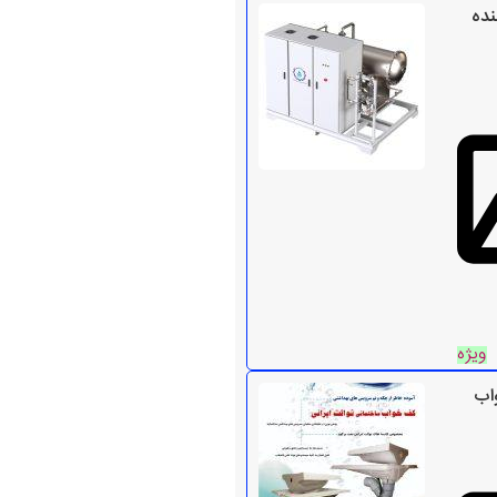
نده
ویژه
اب