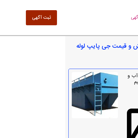
گهی
ثبت آگهی
ش و قیمت جی پایپ لوله
آب و
م