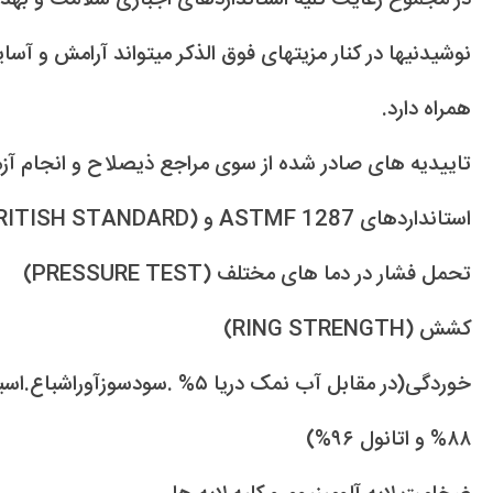
نوشیدنیها در کنار مزیتهای فوق الذکر میتواند آرامش و آس
همراه دارد.
تاییدیه های صادر شده از سوی مراجع ذیصلاح و انجام آ
استانداردهای ASTMF 1287 و BS69Z O(BRITISH STANDARD) شامل تستهای:
تحمل فشار در دما های مختلف (PRESSURE TEST)
کشش (RING STRENGTH)
۸۸% و اتانول ۹۶%)