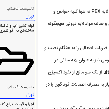
تاسیسات فاضلاب
با استفاده از لوله ها مایعات و سیالات بدلیل عبور از درون لایه PEX نه تنها کلیه خواص و
تهران
 و صاف مواد لایه درونی هیچگونه
لوله کشی آب و فاضل
ساختمان به اگو شهری
.خورندگی و ضربات افتعالی را به هنگام نصب و
ی نیز به عنوان لایه میانی در
سراسر طول لوله با استفاده از تکنولوژی پیشرفته ultrqsonic از یک سو مانع از نفوذ اکسیژن
ز به مصرف اتصالات گوناگون را در
تاسیسات فاضلاب
تهران
اجرا و قیمت انواع کف
اشت مربوط به آب آشامیدنی و