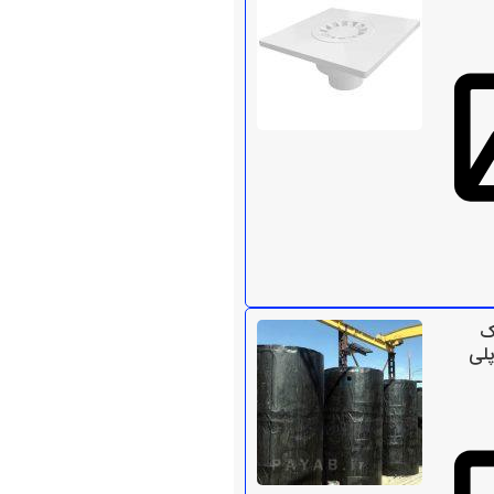
ک
پلی