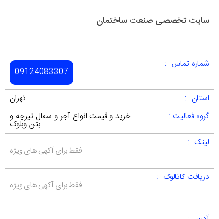
سایت تخصصی صنعت ساختمان
شماره تماس :
09124083307
استان :
تهران
گروه فعالیت :
خرید و قیمت انواع آجر و سفال تیرچه و
بتن وبلوک
لینک :
فقط برای آکهی های ویژه
دریافت کاتالوک :
فقط برای آکهی های ویژه
آدرس :