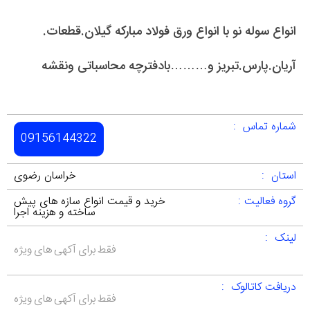
انواع سوله نو با انواع ورق فولاد مبارکه گیلان.قطعات.
آریان.پارس.تبریز و………بادفترچه محاسباتی ونقشه
شماره تماس :
09156144322
استان :
خراسان رضوی
گروه فعالیت :
خرید و قیمت انواع سازه های پیش
ساخته و هزینه اجرا
لینک :
فقط برای آکهی های ویژه
دریافت کاتالوک :
فقط برای آکهی های ویژه