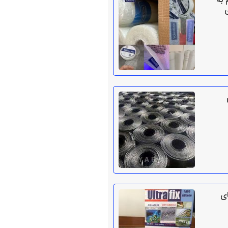
 به
ی