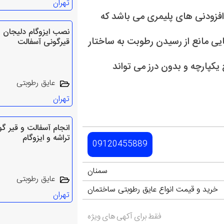
تهران
فزودنی های پلیمری می باشد که
نصب ایزوگام دلیجان
هایی مانع از رسیدن رطوبت به ساختار
قیرگونی آسفالت
کپارچه و بدون درز می تواند
عایق رطوبتی
تهران
انجام آسفالت و قیر گ
تراشه و ایزوگام
09120455889
سمنان
عایق رطوبتی
خرید و قیمت انواع عایق رطوبتی ساختمان
تهران
فقط برای آکهی های ویژه