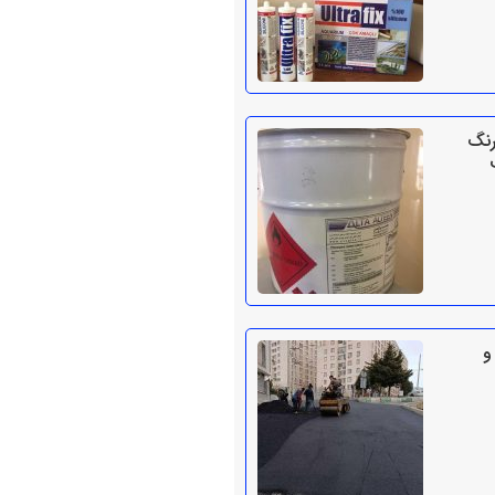
رنگ
و