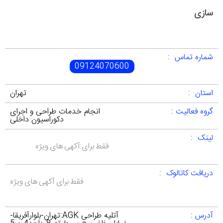
سازی
شماره تماس :
09124070600
استان :
تهران
گروه فعالیت :
انجام خدمات طراحی و اجرای
دکوراسیون داخلی
لینک :
فقط برای آکهی های ویژه
دریافت کاتالوک :
فقط برای آکهی های ویژه
آدرس :
آتلیه طراحی AGK:تهران-بلوارآفریقا-