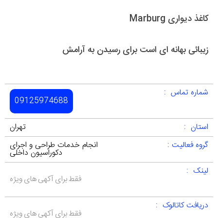
کاغذ دیواری Marburg
زیبائی بهانه ای است برای رسیدن به آرامش
شماره تماس :
09125974688
استان :
تهران
گروه فعالیت :
انجام خدمات طراحی و اجرای
دکوراسیون داخلی
لینک :
فقط برای آکهی های ویژه
دریافت کاتالوک :
فقط برای آکهی های ویژه