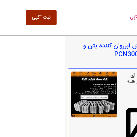
گهی
ثبت آگهی
 ابرروان کننده بتن و
ای
ر همه