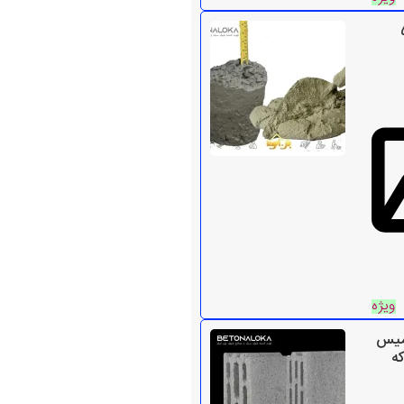
ی ۵۰
ویژه
میس
که