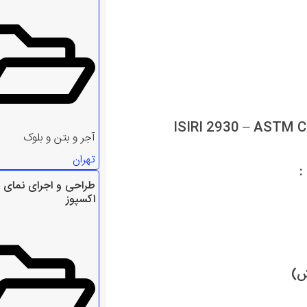
ISIRI 2930 – ASTM 
آجر و بتن و بلوک
تهران
طراحی و اجرای نمای 
اکسپوز
ش)