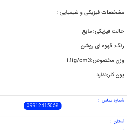
مشخصات فیزیکی و شیمیایی :
حالت فیزیکی: مایع
رنگ: قهوه ای روشن
وزن مخصوص:۱.۱۱g/cm3
یون کلر:ندارد
شماره تماس :
09912415068
استان :