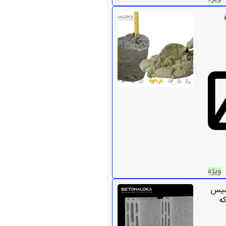
ی ۵۰
ویژه
میس
که