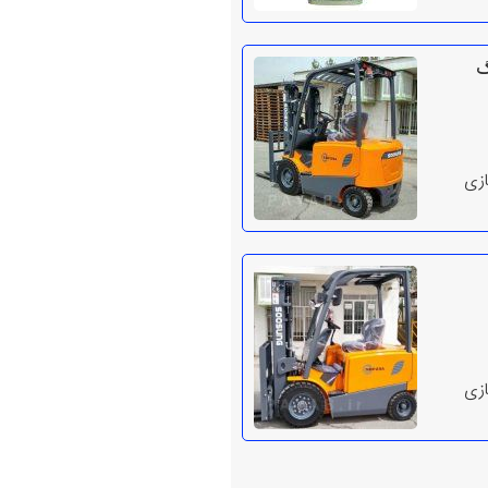
گ
ازی
ازی