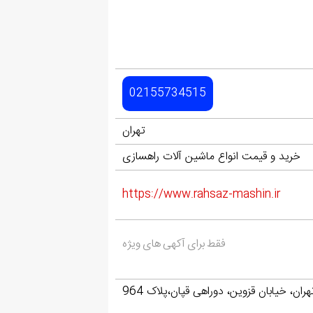
02155734515
تهران
خرید و قیمت انواع ماشین آلات راهسازی
https://www.rahsaz-mashin.ir
فقط برای آکهی های ویژه
ران، خیابان قزوین، دوراهی قپان،پلاک 964