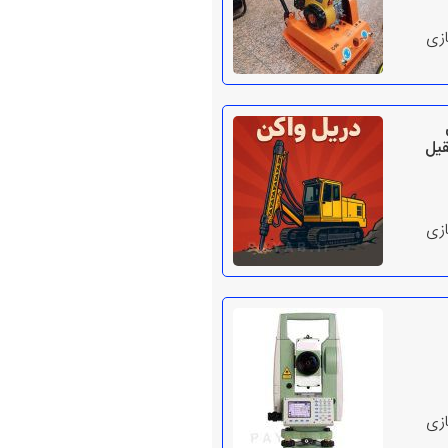
ازی
قیل
ازی
ازی