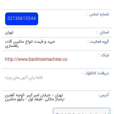
شماره تماس :
02136613544
استان :
تهران
گروه فعالیت :
خرید و قیمت انواع ماشین آلات
راهسازی
لینک :
http://www.backhoemachine.co
دریافت کاتالوک :
فقط برای آکهی های ویژه
آدرس :
تهران - خیابان امیر کبیر -کوچه آهنین
-پاساژ مالکی -طبقه اول - بکهو ماشین