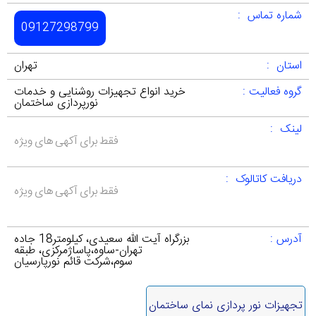
شماره تماس :
09127298799
استان :
تهران
گروه فعالیت :
خرید انواع تجهیزات روشنایی و خدمات
نورپردازی ساختمان
لینک :
فقط برای آکهی های ویژه
دریافت کاتالوک :
فقط برای آکهی های ویژه
آدرس :
بزرگراه آیت الله سعیدی، کیلومتر18 جاده
تهران-ساوه،پاساژمرکزی، طبقه
سوم،شرکت قائم نورپارسیان
تجهیزات نور پردازی نمای ساختمان