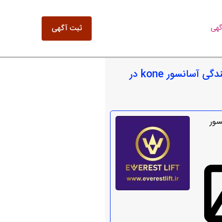
گهی
ثبت آگهی
موارد مشابه نمایندگی آسانسور kone در
سور