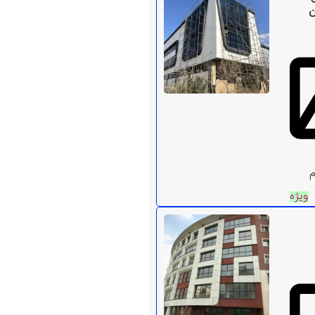
ن
م
ویژه