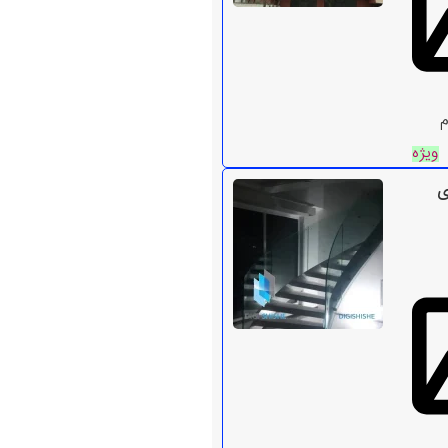
م
ویژه
ی