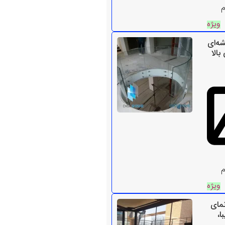
م
ویژه
شه‌ای
بالا
م
ویژه
مای
ا،