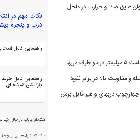
عنوان عایق صدا و حرارت در داخل
نکات مهم در انت
درب و پنجره پی
راهنمایی کامل انتخ
روکش رنگ الکترواستاتیک ضد خش / چوب MDF به ضخامت ۵ میلیمتر در دو طرف دربها
nbspmm 10 – قابلیت قفل شدن از حداقل ۱۲ نقطه و مقاومت بالا در برابر نفوذ
راهنمایی کامل خرید و
پارتیشن شیشه ای
ده در داخل چهارچوب دربهای و غیر قابل برش
هشدار:
پایاب در قبال آگهی‌ها
خدمات هیچ مبلغی را واریز ن