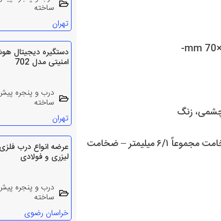
ساخته
تهران
دستگیره دیجیتال هوش
امنیتی مدل 702
درب و پنجره پیش
ساخته
 چشمی، زنگ
تهران
استفاده از دو لایه ورق فولاد ضد زنگ در داخل دربها به ضخامت مجموعاً ۶/۱ میلیمتر – ضخامت
عرضه انواع درب فلزی
لیزری و فولادی
درب و پنجره پیش
ساخته
خراسان رضوی