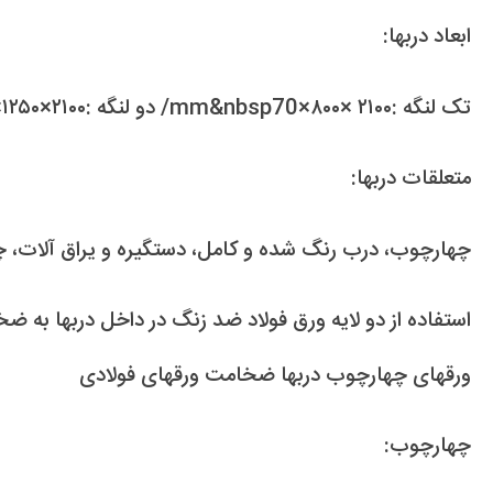
ابعاد دربها:
تک لنگه :mm&nbsp70×۸۰۰× ۲۱۰۰/ دو لنگه :mm 70×۱۲۵۰×۲۱۰۰-
متعلقات دربها:
چهارچوب، درب رنگ شده و کامل، دستگیره و یراق آلات،
ورقهای چهارچوب دربها ضخامت ورقهای فولادی
چهارچوب: