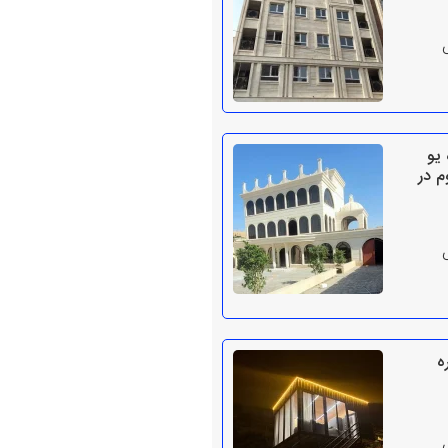
 یو
م در
ه