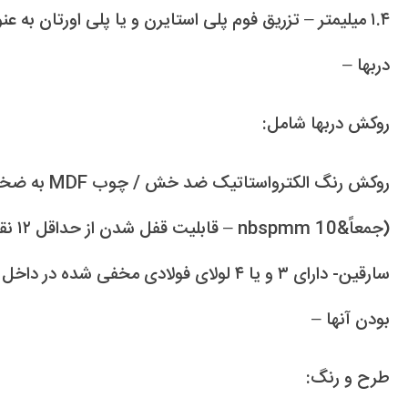
۱.۴ میلیمتر – تزریق فوم پلی استایرن و یا پلی اورتان به 
دربها –
روکش دربها شامل:
(جمعاً&
سارقین- دارای ۳ و یا ۴ لولای فولادی مخفی ش
بودن آنها –
طرح و رنگ: