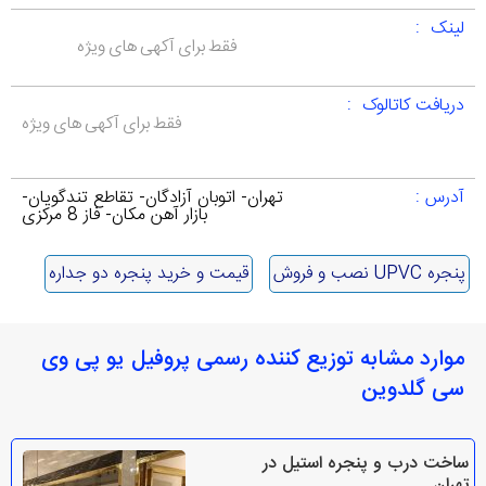
لینک :
فقط برای آکهی های ویژه
دریافت کاتالوک :
فقط برای آکهی های ویژه
آدرس :
تهران- اتوبان آزادگان- تقاطع تندگویان-
بازار آهن مکان- فاز 8 مرکزی
پنجره UPVC نصب و فروش
قیمت و خرید پنجره دو جداره
موارد مشابه توزیع کننده رسمی پروفیل یو پی وی
سی گلدوین
ساخت درب و پنجره استیل در
تهران