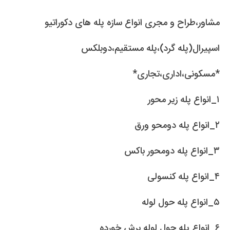
مشاور،طراح و مجری انواع سازه پله های دکوراتیو
اسپیرال(پله گرد)،پله مستقیم،دوبلکس
*مسکونی،اداری،تجاری*
۱_انواع پله زیر محور
۲_انواع پله دومحو ورق
۳_انواع پله دومحور باکس
۴_انواع پله کنسولی
۵_انواع پله حول لوله
۶_انواع پله حول لوله برش خورده