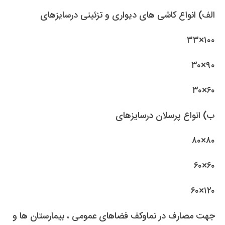
الف) انواع کاشی های دیواری و تزئینی درسایزهای
۱۰۰×۳۳
۹۰×۳۰
۶۰×۳۰
ب) انواع پرسلان درسایزهای
۸۰×۸۰
۶۰×۶۰
۱۲۰×۶۰
جهت مصارف در نماوکف فضاهای عمومی ، بیمارستان ها و