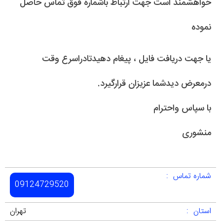
خواهشمند است جهت ارتباط باشماره فوق تماس حاصل
نموده
یا جهت دریافت فایل ، پیغام دهیدتادراسرع وقت
درمعرض دیدشما عزیزان قرارگیرد.
با سپاس واحترام
منشوری
شماره تماس :
09124729520
استان :
تهران