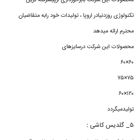
محصولات این شرکت بابرخورداری ازپیشرفته ترین
تکنولوژی روزدنیادر اروپا ، تولیدات خود رابه متقاضیان
محترم ارائه میدهد
محصولات این شرکت درسایزهای
۶۰×۶۰
۷۵×۷۵
۱۲۰×۶۰
تولیدمیگردد
۵_ گلدیس کاشی :