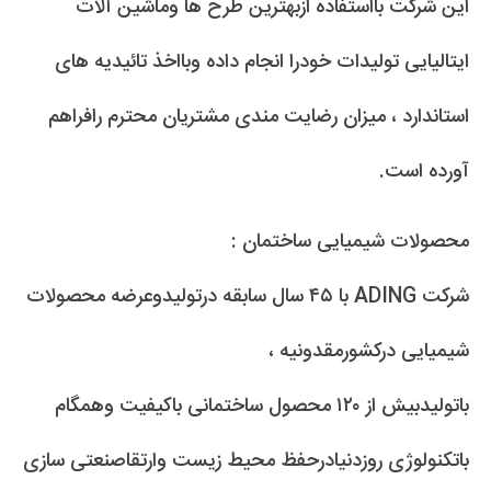
این شرکت بااستفاده ازبهترین طرح ها وماشین آلات
ایتالیایی تولیدات خودرا انجام داده وبااخذ تائیدیه های
استاندارد ، میزان رضایت مندی مشتریان محترم رافراهم
آورده است.
محصولات شیمیایی ساختمان :
شرکت ADING با ۴۵ سال سابقه درتولیدوعرضه محصولات
شیمیایی درکشورمقدونیه ،
باتولیدبیش از ۱۲۰ محصول ساختمانی باکیفیت وهمگام
باتکنولوژی روزدنیادرحفظ محیط زیست وارتقاصنعتی سازی