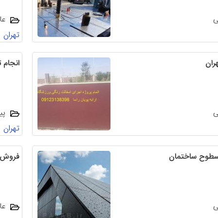
ی
عا
تهران
هران
انجام 
ی
پی
تهران
سطوح ساختمان
فروش ،
ی
عا