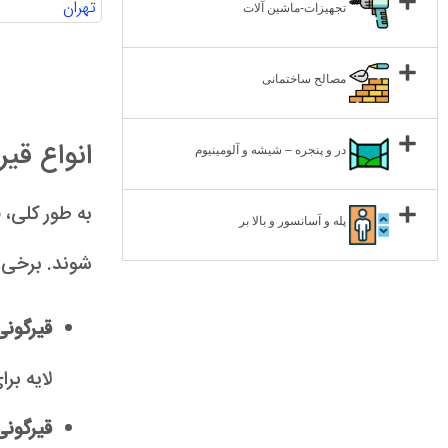
تهران
تجهیزات-ماشین آلات
مصالح ساختمانی
انواع قیر
در و پنجره – شیشه و آلومینیوم
به طور کلی، 
پله و آسانسور و بالا بر
شوند. برخی از
قیرگونی
لایه بر
قیرگونی 