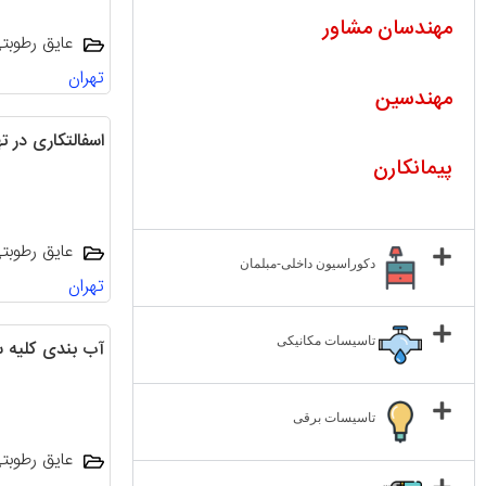
مهندسان مشاور
عایق رطوبت
تهران
مهندسین
اسفالتکاری در ت
پیمانکارن
عایق رطوبت
دکوراسیون داخلی-مبلمان
تهران
تاسیسات مکانیکی
آب بندی کلیه 
تاسیسات برقی
عایق رطوبت