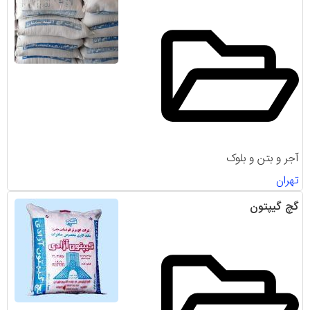
آجر و بتن و بلوک
تهران
گچ گیپتون