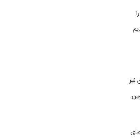
 سهم بیمه، ۲۰ درصد را
یم
ین نیز
ت و ۷ درصدی مهندسین
ضای